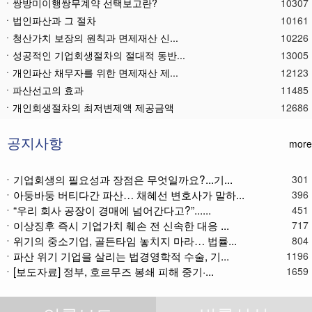
ㆍ쌍방미이행쌍무계약 선택보고란?
10307
ㆍ법인파산과 그 절차
10161
ㆍ청산가치 보장의 원칙과 면제재산 신...
10226
ㆍ성공적인 기업회생절차의 절대적 동반...
13005
ㆍ개인파산 채무자를 위한 면제재산 제...
12123
ㆍ파산선고의 효과
11485
ㆍ 개인회생절차의 최저변제액 제공금액
12686
ㆍ법인파산재단의 자산 양수
11803
ㆍ기업회생제도와 기업파산제도
11630
공지사항
more
ㆍ법인파산절차를 통한 대표이사의 면책...
11809
ㆍ법인파산 후 이사의 연대보증책임 해...
11588
ㆍ기업회생의 필요성과 장점은 무엇일까요?...기...
301
ㆍ아둥바둥 버티다간 파산… 채혜선 변호사가 말하...
ㆍ법인파산절차와 기업회생절차 개요
11881
396
ㆍ“우리 회사 공장이 경매에 넘어간다고?”......
451
ㆍ개인회생재단채권(우선권이 있는 채권...
11126
ㆍ이상징후 즉시 기업가치 훼손 전 신속한 대응 ...
717
ㆍ개인회생재단이란?
11057
ㆍ위기의 중소기업, 골든타임 놓치지 마라… 법률...
804
ㆍ개인회생채권이란?
11292
ㆍ파산 위기 기업을 살리는 법경영학적 수술, 기...
1196
ㆍ가용소득이란?
11240
ㆍ[보도자료] 정부, 호르무즈 봉쇄 피해 중기·...
1659
ㆍ회생신청 후 경매절차 정지신청은?
11388
ㆍ별제권부 채권(회생절차에서의 근저당...
12195