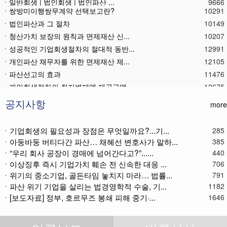
ㆍ일반회생 | 법인회생 | 법인파산 ...
9666
ㆍ쌍방미이행쌍무계약 선택보고란?
10291
ㆍ법인파산과 그 절차
10149
ㆍ청산가치 보장의 원칙과 면제재산 신...
10207
ㆍ성공적인 기업회생절차의 절대적 동반...
12991
ㆍ개인파산 채무자를 위한 면제재산 제...
12105
ㆍ파산선고의 효과
11476
ㆍ 개인회생절차의 최저변제액 제공금액
12675
ㆍ법인파산재단의 자산 양수
11790
ㆍ기업회생제도와 기업파산제도
11620
공지사항
more
ㆍ법인파산절차를 통한 대표이사의 면책...
11791
ㆍ법인파산 후 이사의 연대보증책임 해...
11575
ㆍ기업회생의 필요성과 장점은 무엇일까요?...기...
285
ㆍ아둥바둥 버티다간 파산… 채혜선 변호사가 말하...
385
ㆍ법인파산절차와 기업회생절차 개요
11870
ㆍ“우리 회사 공장이 경매에 넘어간다고?”......
440
ㆍ개인회생재단채권(우선권이 있는 채권...
11115
ㆍ이상징후 즉시 기업가치 훼손 전 신속한 대응 ...
706
ㆍ개인회생재단이란?
11044
ㆍ위기의 중소기업, 골든타임 놓치지 마라… 법률...
791
ㆍ개인회생채권이란?
11274
ㆍ파산 위기 기업을 살리는 법경영학적 수술, 기...
1182
ㆍ가용소득이란?
11226
ㆍ[보도자료] 정부, 호르무즈 봉쇄 피해 중기·...
1646
ㆍ회생신청 후 경매절차 정지신청은?
11373
ㆍ별제권부 채권(회생절차에서의 근저당...
12182