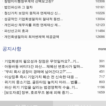
ㆍ쌍방미이행쌍무계약 선택보고란?
10306
ㆍ법인파산과 그 절차
10161
ㆍ청산가치 보장의 원칙과 면제재산 신...
10226
ㆍ성공적인 기업회생절차의 절대적 동반...
13004
ㆍ개인파산 채무자를 위한 면제재산 제...
12123
ㆍ파산선고의 효과
11484
ㆍ 개인회생절차의 최저변제액 제공금액
12686
ㆍ법인파산재단의 자산 양수
11803
ㆍ기업회생제도와 기업파산제도
11630
공지사항
more
ㆍ법인파산절차를 통한 대표이사의 면책...
11809
ㆍ법인파산 후 이사의 연대보증책임 해...
11588
ㆍ기업회생의 필요성과 장점은 무엇일까요?...기...
301
ㆍ아둥바둥 버티다간 파산… 채혜선 변호사가 말하...
ㆍ법인파산절차와 기업회생절차 개요
11881
396
ㆍ“우리 회사 공장이 경매에 넘어간다고?”......
451
ㆍ개인회생재단채권(우선권이 있는 채권...
11126
ㆍ이상징후 즉시 기업가치 훼손 전 신속한 대응 ...
717
ㆍ개인회생재단이란?
11057
ㆍ위기의 중소기업, 골든타임 놓치지 마라… 법률...
803
ㆍ개인회생채권이란?
11292
ㆍ파산 위기 기업을 살리는 법경영학적 수술, 기...
1196
ㆍ가용소득이란?
11240
ㆍ[보도자료] 정부, 호르무즈 봉쇄 피해 중기·...
1659
ㆍ회생신청 후 경매절차 정지신청은?
11387
ㆍ별제권부 채권(회생절차에서의 근저당...
12195