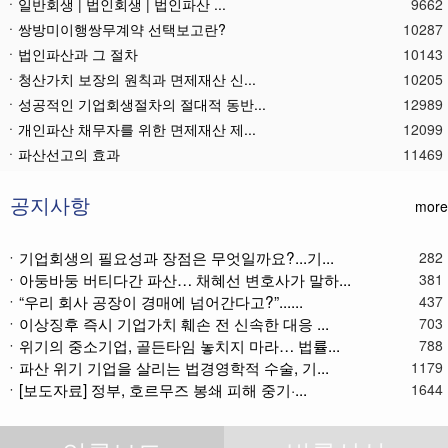
ㆍ일반회생 | 법인회생 | 법인파산 ...
9662
ㆍ쌍방미이행쌍무계약 선택보고란?
10287
ㆍ법인파산과 그 절차
10143
ㆍ청산가치 보장의 원칙과 면제재산 신...
10205
ㆍ성공적인 기업회생절차의 절대적 동반...
12989
ㆍ개인파산 채무자를 위한 면제재산 제...
12099
ㆍ파산선고의 효과
11469
ㆍ 개인회생절차의 최저변제액 제공금액
12669
ㆍ법인파산재단의 자산 양수
11786
공지사항
more
ㆍ기업회생제도와 기업파산제도
11617
ㆍ법인파산절차를 통한 대표이사의 면책...
11786
ㆍ기업회생의 필요성과 장점은 무엇일까요?...기...
282
ㆍ법인파산 후 이사의 연대보증책임 해...
11572
ㆍ아둥바둥 버티다간 파산… 채혜선 변호사가 말하...
381
ㆍ법인파산절차와 기업회생절차 개요
11866
ㆍ“우리 회사 공장이 경매에 넘어간다고?”......
437
ㆍ개인회생재단채권(우선권이 있는 채권...
11112
ㆍ이상징후 즉시 기업가치 훼손 전 신속한 대응 ...
703
ㆍ개인회생재단이란?
11035
ㆍ위기의 중소기업, 골든타임 놓치지 마라… 법률...
788
ㆍ개인회생채권이란?
11272
ㆍ파산 위기 기업을 살리는 법경영학적 수술, 기...
1179
ㆍ가용소득이란?
11221
ㆍ[보도자료] 정부, 호르무즈 봉쇄 피해 중기·...
1644
ㆍ회생신청 후 경매절차 정지신청은?
11370
ㆍ별제권부 채권(회생절차에서의 근저당...
12175